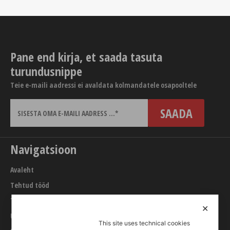
Pane end kirja, et saada tasuta
turundusnippe
Teie e-maili aadressi ei avaldata kolmandatele osapooltele
Navigatsioon
Avaleht
Tehtud tööd
Teenused
✕
URL builder
This site uses technical cookies