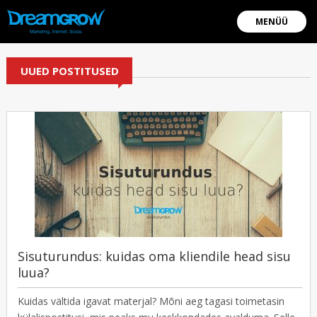
MENÜÜ
UUED POSTITUSED
Sisuturundus: kuidas oma kliendile head sisu
luua?
Kuidas vältida igavat materjal? Mõni aeg tagasi toimetasin