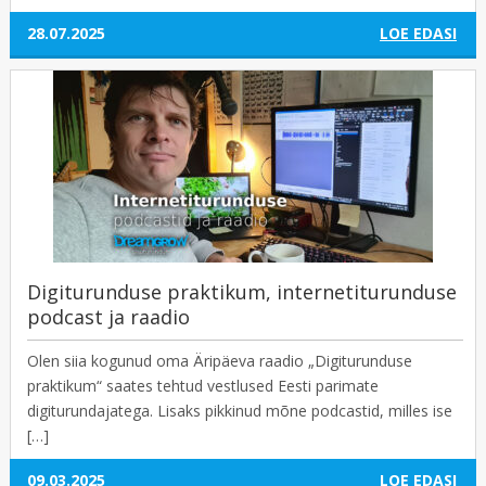
28.07.2025
LOE EDASI
Digiturunduse praktikum, internetiturunduse
podcast ja raadio
Olen siia kogunud oma Äripäeva raadio „Digiturunduse
praktikum“ saates tehtud vestlused Eesti parimate
digiturundajatega. Lisaks pikkinud mõne podcastid, milles ise
[…]
09.03.2025
LOE EDASI