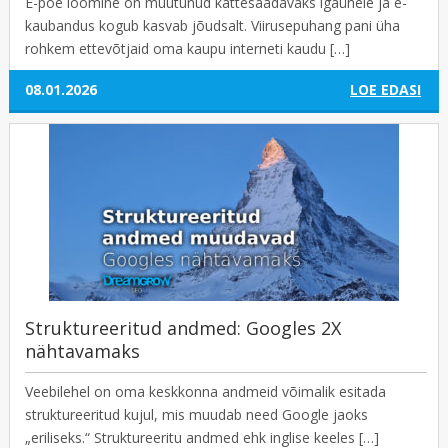
E-poe loomine on muutunud kättesaadavaks igaühele ja e-
kaubandus kogub kasvab jõudsalt. Viirusepuhang pani üha
rohkem ettevõtjaid oma kaupu interneti kaudu […]
08.01.2026
LOE EDASI
Struktureeritud andmed: Googles 2X
nähtavamaks
Veebilehel on oma keskkonna andmeid võimalik esitada
struktureeritud kujul, mis muudab need Google jaoks
„eriliseks.“ Struktureeritu andmed ehk inglise keeles […]