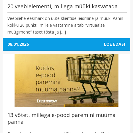
20 veebielementi, millega müüki kasvatada
Veebilehe eesmärk on uute klientide leidmine ja müük. Panin
kokku 20 punkti, millele vastamine aitab “virtuaalse
müügimehe” taset tõsta ja […]
08.01.2026
LOE EDASI
13 võtet, millega e-pood paremini müüma
panna