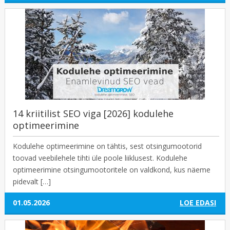
14 kriitilist SEO viga [2026] kodulehe
optimeerimine
Kodulehe optimeerimine on tähtis, sest otsingumootorid
toovad veebilehele tihti üle poole liiklusest. Kodulehe
optimeerimine otsingumootoritele on valdkond, kus näeme
pidevalt […]
01.05.2026
LOE EDASI