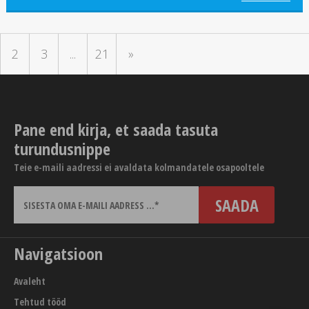
2
3
...
21
»
Pane end kirja, et saada tasuta
turundusnippe
Teie e-maili aadressi ei avaldata kolmandatele osapooltele
Navigatsioon
Avaleht
Tehtud tööd