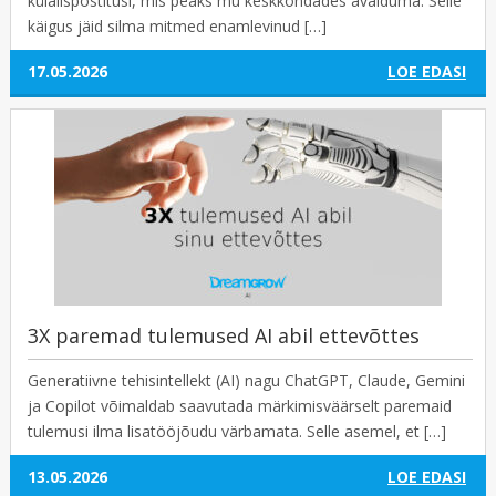
külalispostitusi, mis peaks mu keskkondades avalduma. Selle
käigus jäid silma mitmed enamlevinud […]
17.05.2026
LOE EDASI
3X paremad tulemused AI abil ettevõttes
Generatiivne tehisintellekt (AI) nagu ChatGPT, Claude, Gemini
ja Copilot võimaldab saavutada märkimisväärselt paremaid
tulemusi ilma lisatööjõudu värbamata. Selle asemel, et […]
13.05.2026
LOE EDASI