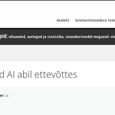
Avaleht
Internetiturunduse tee
pid:
nõuanded, uuringud ja statistika, turundustrendid mugavalt sin
AI abil ettevõttes
der:
ai