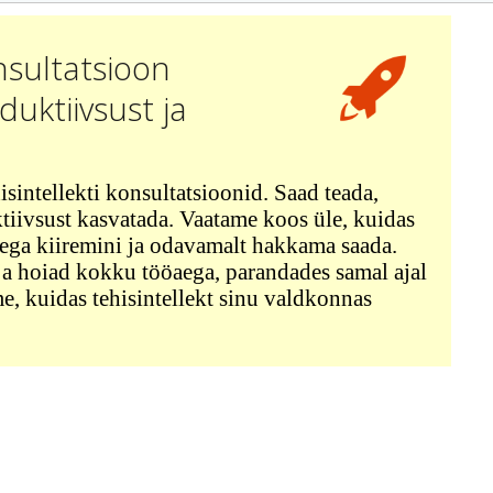
nsultatsioon
uktiivsust ja
sintellekti konsultatsioonid. Saad teada,
iivsust kasvatada. Vaatame koos üle, kuidas
stega kiiremini ja odavamalt hakkama saada.
 ja hoiad kokku tööaega, parandades samal ajal
me, kuidas tehisintellekt sinu valdkonnas