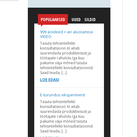
POPULAARSED
UUED
SILDID
999 äriideed + äri alustamise
VIDEO
Tasuta tehisintellekti
konsultatsioon AI aitab
suurendada produktiivsust ja
töötajate rahulolu Iga kuu
pakume väja mõned tasuta
tehisintellekti konsultatsioonid.
Saad teada, […]
LOE EDASI
E-turundus eksperiment
Tasuta tehisintellekti
konsultatsioon AI aitab
suurendada produktiivsust ja
töötajate rahulolu Iga kuu
pakume väja mõned tasuta
tehisintellekti konsultatsioonid.
Saad teada, […]