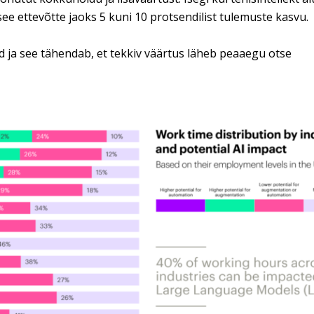
e ettevõtte jaoks 5 kuni 10 protsendilist tulemuste kasvu.
 ja see tähendab, et tekkiv väärtus läheb peaaegu otse