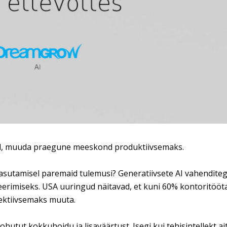
ajaid, muuda praegune meeskond produktiivsemaks.
asutamisel paremaid tulemusi? Generatiivsete AI vahendite
erimiseks. USA uuringud näitavad, et kuni 60% kontoritööt
fektiivsemaks muuta.
utut kokkuhoidu ja lisaväärtust. Isegi kui tehisintellekt ai