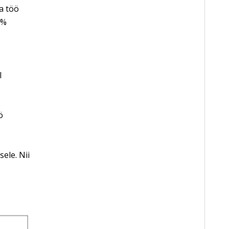
a töö
0%
I
ö
ele. Nii