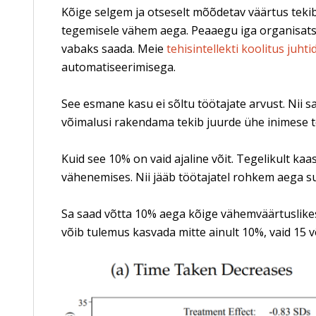
Kõige selgem ja otseselt mõõdetav väärtus tekib
tegemisele vähem aega. Peaaegu iga organisatsi
vabaks saada. Meie
tehisintellekti koolitus juhti
automatiseerimisega.
See esmane kasu ei sõltu töötajate arvust. Nii 
võimalusi rakendama tekib juurde ühe inimese t
Kuid see 10% on vaid ajaline võit. Tegelikult kaa
vähenemises. Nii jääb töötajatel rohkem aega s
Sa saad võtta 10% aega kõige vähemväärtuslikest
võib tulemus kasvada mitte ainult 10%, vaid 15 v