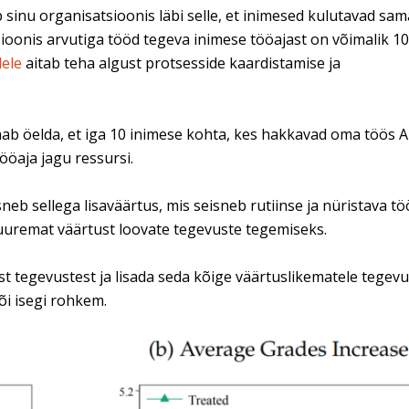
 sinu organisatsioonis läbi selle, et inimesed kulutavad sam
oonis arvutiga tööd tegeva inimese tööajast on võimalik 1
dele
aitab teha algust protsesside kaardistamise ja
saab öelda, et iga 10 inimese kohta, kes hakkavad oma töös A
ööaja jagu ressursi.
sneb sellega lisaväärtus, mis seisneb rutiinse ja nüristava tö
uuremat väärtust loovate tegevuste tegemiseks.
 tegevustest ja lisada seda kõige väärtuslikematele tegevus
õi isegi rohkem.