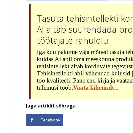
Tasuta tehisintellekti ko
AI aitab suurendada prod
töötajate rahulolu
Iga kuu pakume väja mõned tasuta tehi
kuidas AI abil oma meeskonna produkt
tehisintellekt aitab korduvate tegevu
Tehisinetllekti abil vähendad kulusid
töö kvaliteeti. Pane end kirja ja vaata
tulemusi toob.
Vaata lähemalt...
Jaga artiklit sõbraga
Facebook