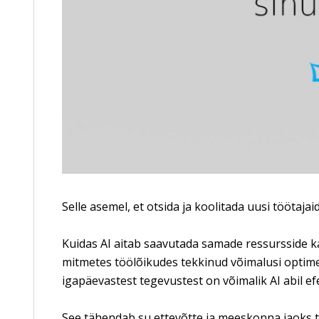
Selle asemel, et otsida ja koolitada uusi tööt
Kuidas AI aitab saavutada samade ressursside k
mitmetes töölõikudes tekkinud võimalusi optime
igapäevastest tegevustest on võimalik AI abil e
See tähendab su ettevõtte ja meeskonna jaoks toh