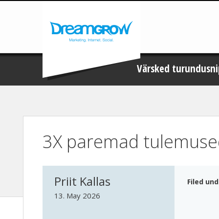
Värsked turundusni
3X paremad tulemused 
Priit Kallas
Filed un
13. May 2026