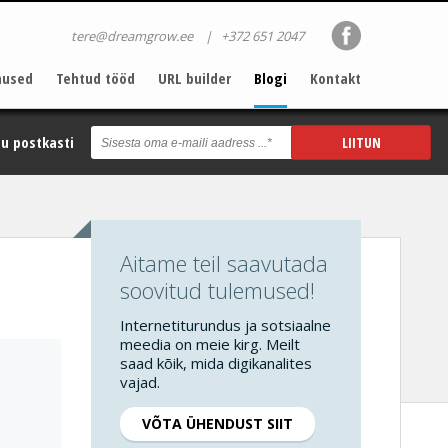
tere@dreamgrow.ee
|
+372 651 2047
nused
Tehtud tööd
URL builder
Blogi
Kontakt
u postkasti
Aitame teil saavutada
soovitud tulemused!
Internetiturundus ja sotsiaalne
meedia on meie kirg. Meilt
saad kõik, mida digikanalites
vajad.
VÕTA ÜHENDUST SIIT