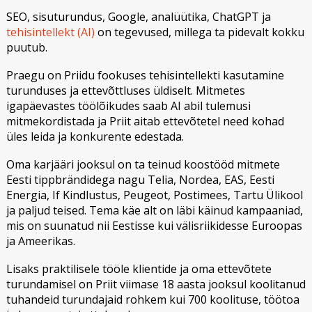
SEO, sisuturundus, Google, analüütika, ChatGPT ja
tehisintellekt (AI)
on tegevused, millega ta pidevalt kokku
puutub.
Praegu on Priidu fookuses tehisintellekti kasutamine
turunduses ja ettevõttluses üldiselt. Mitmetes
igapäevastes töölõikudes saab AI abil tulemusi
mitmekordistada ja Priit aitab ettevõtetel need kohad
üles leida ja konkurente edestada.
Oma karjääri jooksul on ta teinud koostööd mitmete
Eesti tippbrändidega nagu Telia, Nordea, EAS, Eesti
Energia, If Kindlustus, Peugeot, Postimees, Tartu Ülikool
ja paljud teised. Tema käe alt on läbi käinud kampaaniad,
mis on suunatud nii Eestisse kui välisriikidesse Euroopas
ja Ameerikas.
Lisaks praktilisele tööle klientide ja oma ettevõtete
turundamisel on Priit viimase 18 aasta jooksul koolitanud
tuhandeid turundajaid rohkem kui 700 koolituse, töötoa