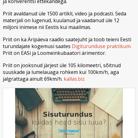
ja konverentsi ettekandega.
Priit avaldanud üle 1500 artikli, video ja podcasti. Seda
materjali on lugenud, kuulanud ja vaadanud üle 12
miljoni inimese nii Eestis kui maailmas.
Priit on ka Äripäeva raadio saatejuht ja toob teieni Eesti
turundajate kogemusi saates
Digiturunduse praktikum.
Priit on EASi ja Loomeinkubaatori ärimentor.
Priit on jooksnud järjest üle 105 kilomeetri, sõitnud
suuskade ja lumelauaga rohkem kui 100km/h, aga
jalgrattaga ainult 69km/h.
kallas.biz