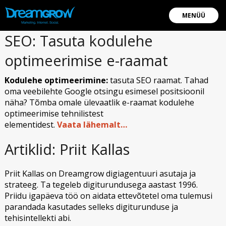
MENÜÜ
SEO: Tasuta kodulehe
optimeerimise e-raamat
Kodulehe optimeerimine:
tasuta SEO raamat. Tahad
oma veebilehte Google otsingu esimesel positsioonil
näha? Tõmba omale ülevaatlik e-raamat kodulehe
optimeerimise tehnilistest
elementidest.
Vaata lähemalt…
Artiklid: Priit Kallas
Priit Kallas on Dreamgrow digiagentuuri asutaja ja
strateeg. Ta tegeleb digiturundusega aastast 1996.
Priidu igapäeva töö on aidata ettevõtetel oma tulemusi
parandada kasutades selleks digiturunduse ja
tehisintellekti abi.