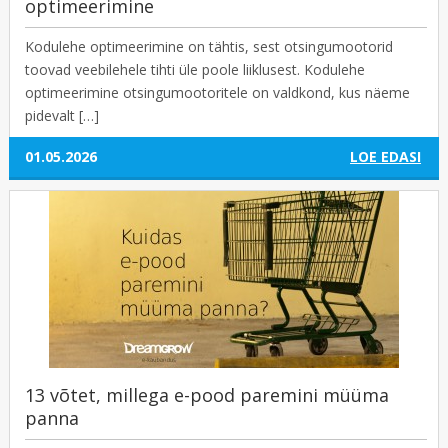
optimeerimine
Kodulehe optimeerimine on tähtis, sest otsingumootorid
toovad veebilehele tihti üle poole liiklusest. Kodulehe
optimeerimine otsingumootoritele on valdkond, kus näeme
pidevalt […]
01.05.2026
LOE EDASI
13 võtet, millega e-pood paremini müüma
panna