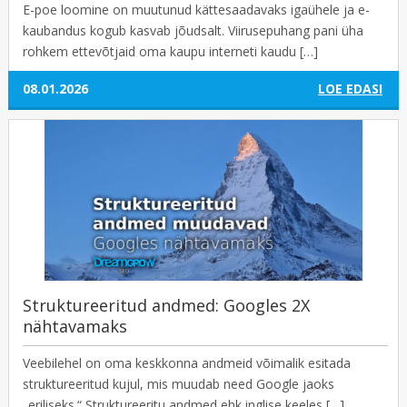
E-poe loomine on muutunud kättesaadavaks igaühele ja e-
kaubandus kogub kasvab jõudsalt. Viirusepuhang pani üha
rohkem ettevõtjaid oma kaupu interneti kaudu […]
08.01.2026
LOE EDASI
Struktureeritud andmed: Googles 2X
nähtavamaks
Veebilehel on oma keskkonna andmeid võimalik esitada
struktureeritud kujul, mis muudab need Google jaoks
„eriliseks.“ Struktureeritu andmed ehk inglise keeles […]