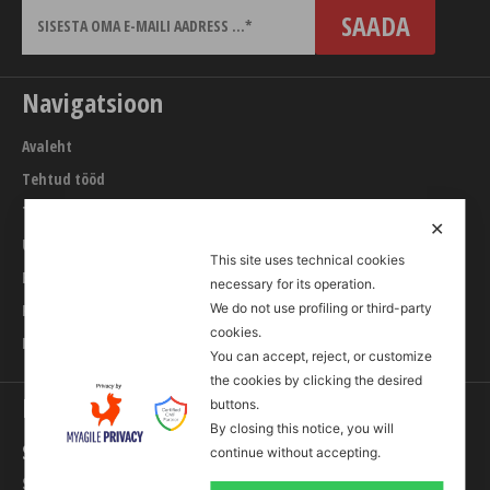
Navigatsioon
Avaleht
Tehtud tööd
Teenused
✕
URL builder
This site uses technical cookies
Blogi
necessary for its operation.
Kontakt
We do not use profiling or third-party
cookies.
Internetiturunduse koolitused
You can accept, reject, or customize
the cookies by clicking the desired
Kontakt
buttons.
By closing this notice, you will
Sevenline OÜ
continue without accepting.
Sõle 13-15, 10614 Tallinn