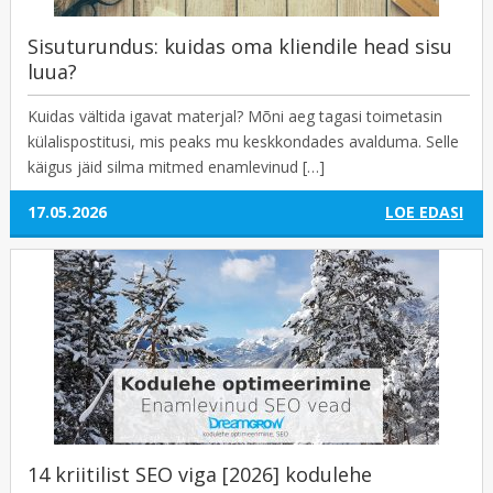
Sisuturundus: kuidas oma kliendile head sisu
luua?
Kuidas vältida igavat materjal? Mõni aeg tagasi toimetasin
külalispostitusi, mis peaks mu keskkondades avalduma. Selle
käigus jäid silma mitmed enamlevinud […]
17.05.2026
LOE EDASI
14 kriitilist SEO viga [2026] kodulehe