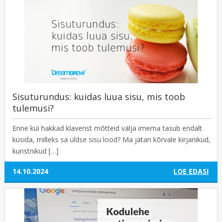
Sisuturundus: kuidas luua sisu, mis toob
tulemusi?
Enne kui hakkad klaverist mõtteid välja imema tasub endalt
küsida, milleks sa üldse sisu lood? Ma jätan kõrvale kirjanikud,
kunstnikud […]
14.10.2024
LOE EDASI