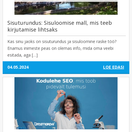
Sisuturundus: Sisuloomise mall, mis teeb
kirjutamise lihtsaks
Kas sinu jaoks on sisuturundus ja sisuloomine raske töö?
Enamus inimeste peas on olemas info, mida oma veebi
esitada, aga […]
04.05.2024
LOE EDASI