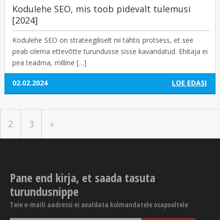
Kodulehe SEO, mis toob pidevalt tulemusi
[2024]
Kodulehe SEO on strateegiliselt nii tähtis protsess, et see
peab olema ettevõtte turundusse sisse kavandatud. Ehitaja ei
pea teadma, milline […]
02.02.2024
LOE EDASI
2
3
»
Pane end kirja, et saada tasuta
turundusnippe
Teie e-maili aadressi ei avaldata kolmandatele osapooltele