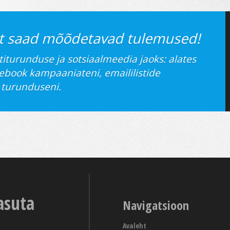
lt saad mõõdetavad tulemused!
titurunduse ja sotsiaalmeedia jaoks: alates
ebook kampaaniateni, emaililistide
 turunduseni.
asuta
Navigatsioon
Avaleht