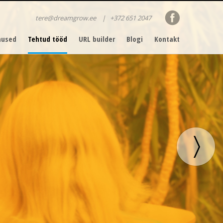
tere@dreamgrow.ee
|
+372 651 2047
nused
Tehtud tööd
URL builder
Blogi
Kontakt