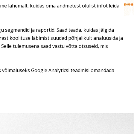
e lähemalt, kuidas oma andmetest olulist infot leida
u segmendid ja raportid. Saad teada, kuidas jälgida
rast koolituse läbimist suudad põhjalikult analüüsida ja
Selle tulemusena saad vastu võtta otsuseid, mis
aks võimaluseks Google Analyticsi teadmisi omandada