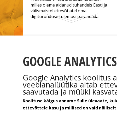
milles oleme aidanud tuhandeis Eesti ja
välismaistel ettevõtjatel oma
digiturunduse tulemusi parandada
GOOGLE ANALYTICS
Google Analytics koolitus 
veebianalüütika aitab ette
saavutada ja müüki kasvat
Koolituse käigus anname Sulle ülevaate, kuid
ettevõttele kasu ja millised on vaid näiliselt