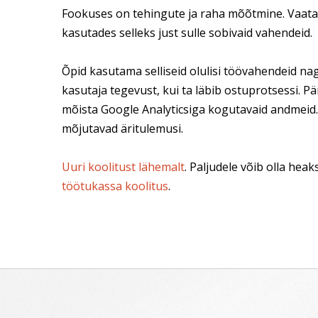
Fookuses on tehingute ja raha mõõtmine. Vaatam
kasutades selleks just sulle sobivaid vahendeid.
Õpid kasutama selliseid olulisi töövahendeid nag
kasutaja tegevust, kui ta läbib ostuprotsessi. Pä
mõista Google Analyticsiga kogutavaid andmeid. 
mõjutavad äritulemusi.
Uuri koolitust lähemalt
. Paljudele võib olla he
töötukassa koolitus
.