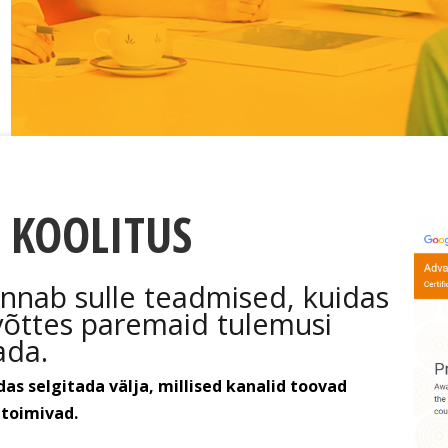
 KOOLITUS
annab sulle teadmised, kuidas
võttes paremaid tulemusi
ada.
as selgitada välja, millised kanalid toovad
 toimivad.