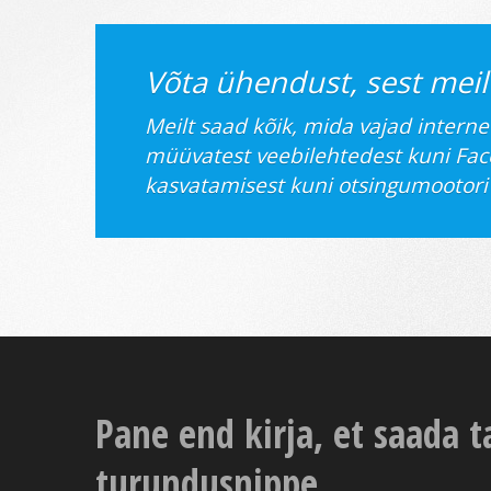
Võta ühendust, sest mei
Meilt saad kõik, mida vajad interne
müüvatest veebilehtedest kuni Fac
kasvatamisest kuni otsingumootori
Pane end kirja, et saada t
turundusnippe