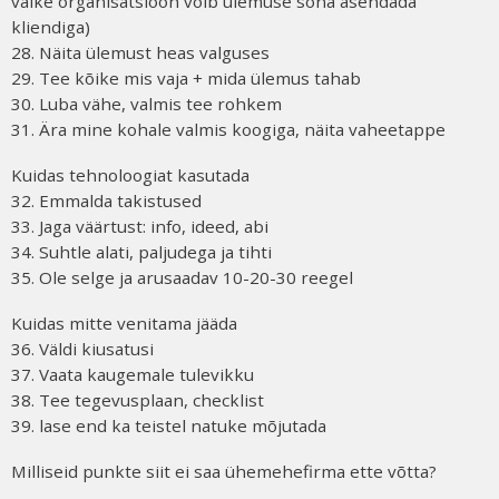
väike organisatsioon võib ülemuse sõna asendada
kliendiga)
28. Näita ülemust heas valguses
29. Tee kõike mis vaja + mida ülemus tahab
30. Luba vähe, valmis tee rohkem
31. Ära mine kohale valmis koogiga, näita vaheetappe
Kuidas tehnoloogiat kasutada
32. Emmalda takistused
33. Jaga väärtust: info, ideed, abi
34. Suhtle alati, paljudega ja tihti
35. Ole selge ja arusaadav 10-20-30 reegel
Kuidas mitte venitama jääda
36. Väldi kiusatusi
37. Vaata kaugemale tulevikku
38. Tee tegevusplaan, checklist
39. lase end ka teistel natuke mõjutada
Milliseid punkte siit ei saa ühemehefirma ette võtta?