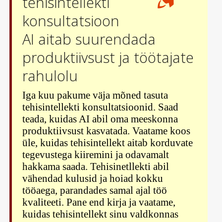
tehisintellekti
konsultatsioon
AI aitab suurendada
produktiivsust ja töötajate
rahulolu
Iga kuu pakume väja mõned tasuta
tehisintellekti konsultatsioonid. Saad
teada, kuidas AI abil oma meeskonna
produktiivsust kasvatada. Vaatame koos
üle, kuidas tehisintellekt aitab korduvate
tegevustega kiiremini ja odavamalt
hakkama saada. Tehisinetllekti abil
vähendad kulusid ja hoiad kokku
tööaega, parandades samal ajal töö
kvaliteeti. Pane end kirja ja vaatame,
kuidas tehisintellekt sinu valdkonnas