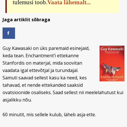
tulemusi toob.
Vaata lähemalt...
Jaga artiklit sõbraga
Guy Kawasaki on üks paremaid esinejaid,
keda tean. Enchantment’i ettekanne
Stanfordis on materjal, mida soovitan
vaadata igal ettevõtjal ja turundajal.
Samuti saavad sellest kasu ka need, kes
tahavad, et nende ettekanded saaksid
ovatsioonide osaliseks. Saad sellest nii meelelahutust kui
asjalikku nõu.
60 minutit, mis sellele kulub, läheb asja ette.