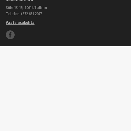
Sõle 13-15, 10614 Tallinn
Telefon +372 651 2047
Vaata asukohta