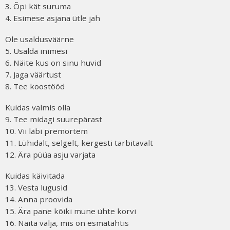
3. Õpi kät suruma
4. Esimese asjana ütle jah
Ole usaldusväärne
5. Usalda inimesi
6. Näite kus on sinu huvid
7. Jaga väärtust
8. Tee koostööd
Kuidas valmis olla
9. Tee midagi suurepärast
10. Vii läbi premortem
11. Lühidalt, selgelt, kergesti tarbitavalt
12. Ära püüa asju varjata
Kuidas käivitada
13. Vesta lugusid
14. Anna proovida
15. Ära pane kõiki mune ühte korvi
16. Näita välja, mis on esmatähtis