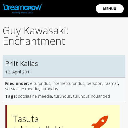
MENÜÜ
Guy Kawasaki:
Enchantment
Priit Kallas
12. April 2011
Filed under:
e-turundus
,
internetiturundus
,
persoon
,
raamat
,
sotsiaalne meedia
,
turundus
Tags:
sotsiaalne meedia
,
turundus
,
turundus nõuanded
Tasuta