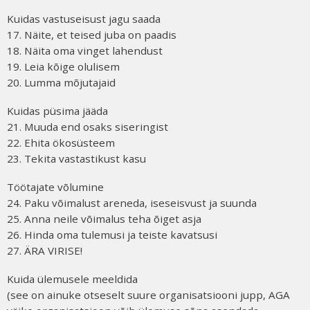
Kuidas vastuseisust jagu saada
17. Näite, et teised juba on paadis
18. Näita oma vinget lahendust
19. Leia kõige olulisem
20. Lumma mõjutajaid
Kuidas püsima jääda
21. Muuda end osaks siseringist
22. Ehita ökosüsteem
23. Tekita vastastikust kasu
Töötajate võlumine
24. Paku võimalust areneda, iseseisvust ja suunda
25. Anna neile võimalus teha õiget asja
26. Hinda oma tulemusi ja teiste kavatsusi
27. ÄRA VIRISE!
Kuida ülemusele meeldida
(see on ainuke otseselt suure organisatsiooni jupp, AGA