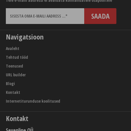
Teie e-maili aadressi ei avaldata kolmandatele osapooltele
Navigatsioon
Avaleht
Tehtud tööd
Teenused
URL builder
Blogi
Kontakt
Internetiturunduse koolitused
Kontakt
Sevenline OÜ