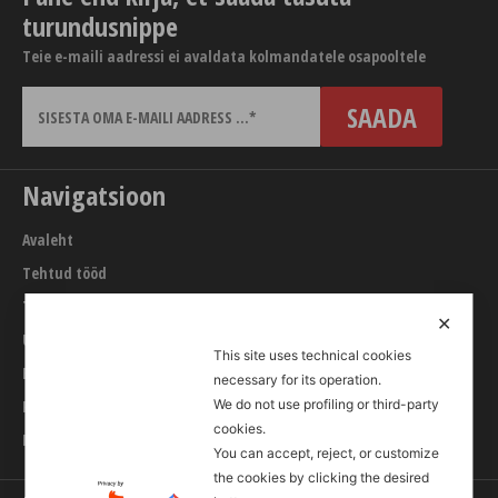
turundusnippe
Teie e-maili aadressi ei avaldata kolmandatele osapooltele
Navigatsioon
Avaleht
Tehtud tööd
Teenused
✕
URL builder
This site uses technical cookies
Blogi
necessary for its operation.
Kontakt
We do not use profiling or third-party
cookies.
Internetiturunduse koolitused
You can accept, reject, or customize
the cookies by clicking the desired