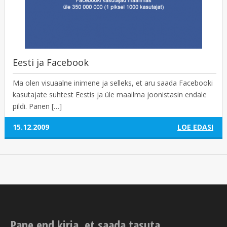
Eesti ja Facebook
Ma olen visuaalne inimene ja selleks, et aru saada Facebooki
kasutajate suhtest Eestis ja üle maailma joonistasin endale
pildi. Panen […]
15.12.2009
LOE EDASI
Pane end kirja, et saada tasuta