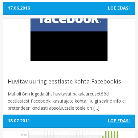
17.06.2016
LOE EDASI
Huvitav uuring eestlaste kohta Facebookis
Mul oli õnn lugeda üht huvitavat bakalaureusetööd
eestlastest Facebooki kasutajate kohta. Kuigi sealne info ei
pretendeeri kindlasti absoluutsele tõele on […]
18.07.2011
LOE EDASI