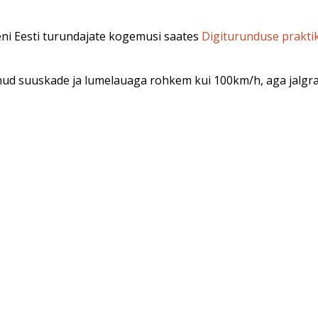
ieni Eesti turundajate kogemusi saates
Digiturunduse prakti
õitnud suuskade ja lumelauaga rohkem kui 100km/h, aga jalgr