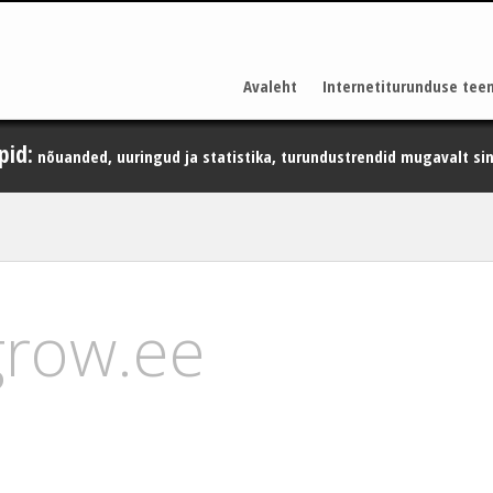
Avaleht
Internetiturunduse tee
pid:
nõuanded, uuringud ja statistika, turundustrendid mugavalt sin
grow.ee