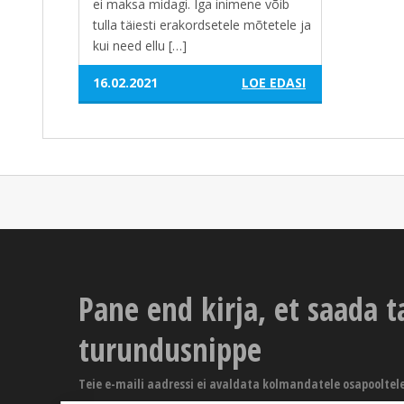
ei maksa midagi. Iga inimene võib
tulla täiesti erakordsetele mõtetele ja
kui need ellu […]
16.02.2021
LOE EDASI
Pane end kirja, et saada t
turundusnippe
Teie e-maili aadressi ei avaldata kolmandatele osapooltel