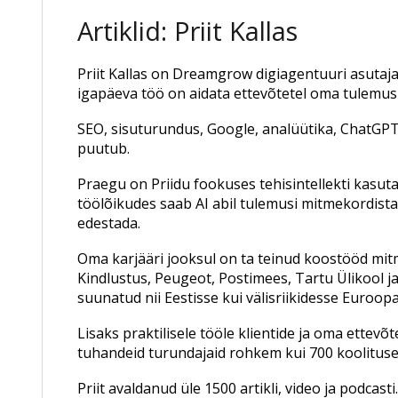
Artiklid: Priit Kallas
Priit Kallas on Dreamgrow digiagentuuri asutaja
igapäeva töö on aidata ettevõtetel oma tulemusi 
SEO, sisuturundus, Google, analüütika, ChatGPT
puutub.
Praegu on Priidu fookuses tehisintellekti kasut
töölõikudes saab AI abil tulemusi mitmekordistad
edestada.
Oma karjääri jooksul on ta teinud koostööd mitm
Kindlustus, Peugeot, Postimees, Tartu Ülikool j
suunatud nii Eestisse kui välisriikidesse Euroop
Lisaks praktilisele tööle klientide ja oma ettevõ
tuhandeid turundajaid rohkem kui 700 koolituse
Priit avaldanud üle 1500 artikli, video ja podcas