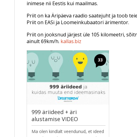
inimese nii Eestis kui maailmas.
Priit on ka Äripäeva raadio saatejuht ja toob te
Priit on EASi ja Loomeinkubaatori ärimentor.
Priit on jooksnud järjest üle 105 kilomeetri, s
ainult 69km/h.
kallas.biz
33
999 äriideed + äri
alustamise VIDEO
Ma olen kindlalt veendunud, et ideed