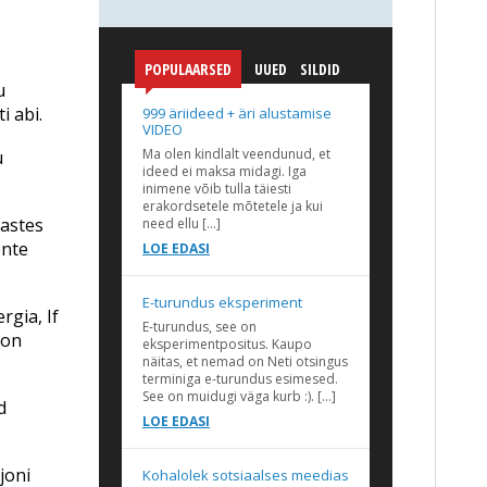
POPULAARSED
UUED
SILDID
u
i abi.
999 äriideed + äri alustamise
VIDEO
Ma olen kindlalt veendunud, et
u
ideed ei maksa midagi. Iga
inimene võib tulla täiesti
erakordsetele mõtetele ja kui
vastes
need ellu […]
ente
LOE EDASI
E-turundus eksperiment
rgia, If
E-turundus, see on
 on
eksperimentpositus. Kaupo
näitas, et nemad on Neti otsingus
terminiga e-turundus esimesed.
See on muidugi väga kurb :). […]
d
LOE EDASI
joni
Kohalolek sotsiaalses meedias