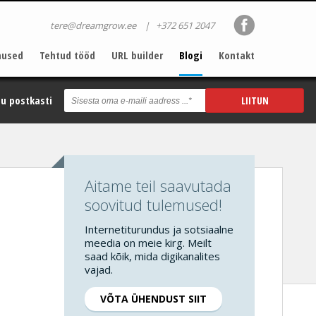
tere@dreamgrow.ee
|
+372 651 2047
nused
Tehtud tööd
URL builder
Blogi
Kontakt
u postkasti
Aitame teil saavutada
soovitud tulemused!
Internetiturundus ja sotsiaalne
meedia on meie kirg. Meilt
saad kõik, mida digikanalites
vajad.
VÕTA ÜHENDUST SIIT