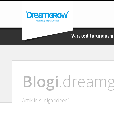
Värsked turundusni
Blogi
.dream
Artiklid sildiga ‘ideed’