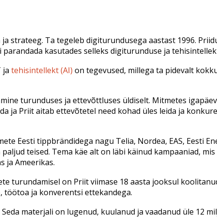
 ja strateeg. Ta tegeleb digiturundusega aastast 1996. Priid
parandada kasutades selleks digiturunduse ja tehisintellekt
 ja
tehisintellekt (AI)
on tegevused, millega ta pidevalt kokk
amine turunduses ja ettevõttluses üldiselt. Mitmetes igapäe
a ja Priit aitab ettevõtetel need kohad üles leida ja konkur
ete Eesti tippbrändidega nagu Telia, Nordea, EAS, Eesti Ene
a paljud teised. Tema käe alt on läbi käinud kampaaniad, mis
as ja Ameerikas.
tete turundamisel on Priit viimase 18 aasta jooksul koolitanu
, töötoa ja konverentsi ettekandega.
ti. Seda materjali on lugenud, kuulanud ja vaadanud üle 12 mil