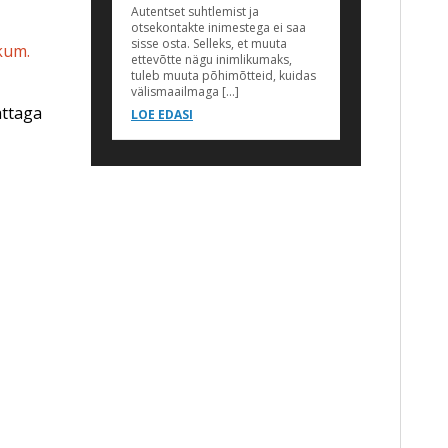
Autentset suhtlemist ja
otsekontakte inimestega ei saa
sisse osta. Selleks, et muuta
kum.
ettevõtte nägu inimlikumaks,
tuleb muuta põhimõtteid, kuidas
välismaailmaga […]
attaga
LOE EDASI