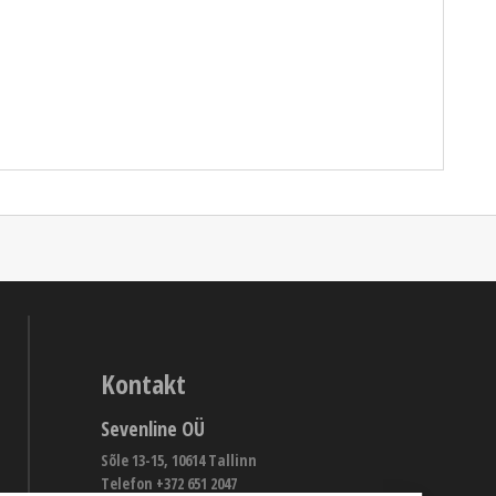
Kontakt
Sevenline OÜ
Sõle 13-15, 10614 Tallinn
Telefon +372 651 2047