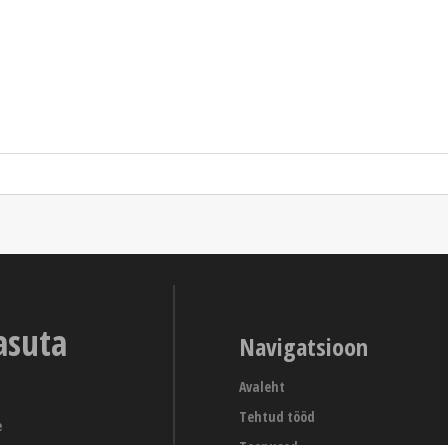
asuta
Navigatsioon
Avaleht
Tehtud tööd
e
Teenused