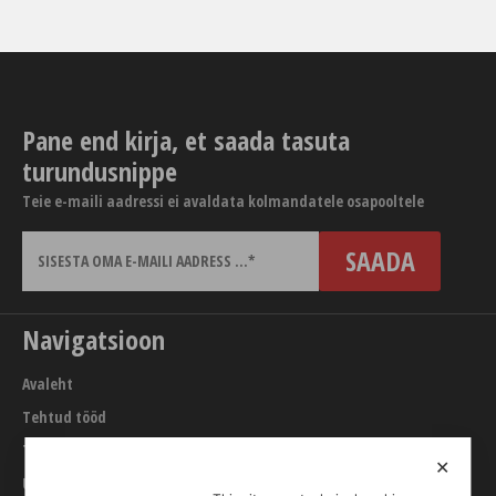
Pane end kirja, et saada tasuta
turundusnippe
Teie e-maili aadressi ei avaldata kolmandatele osapooltele
Navigatsioon
Avaleht
Tehtud tööd
Teenused
✕
URL builder