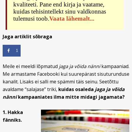
kvaliteeti. Pane end kirja ja vaatame,
kuidas tehisintellekt sinu valdkonnas
tulemusi toob.
Vaata lähemalt...
Jaga artiklit sõbraga
1
Meile ei meeldi lõpmatud
jaga ja võida nänni
kampaaniad.
Me armastame Facebooki kui suurepärast sisuturunduse
kanalit. Lisaks ei salli me spämmi täis seinu. Seetõttu
avaldame “salajase” triki,
kuidas osaleda
jaga ja võida
nänni
kampaaniates ilma mitte midagi jagamata?
1. Hakka
fänniks.