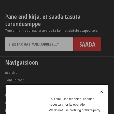
Pane end kirja, et saada tasuta
turundusnippe
Teie e-maili aadressi ei avaldata kolmandatele osapooltele
Navigatsioon
Avaleht
Tehtud tööd
Teenused
✕
URL builder
This site uses technical cookies
Blogi
necessary for its operation.
Kontakt
We do not use profiling or third-party