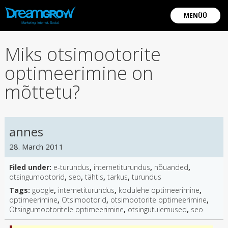
MENÜÜ
Miks otsimootorite
optimeerimine on
mõttetu?
annes
28. March 2011
Filed under:
e-turundus
,
internetiturundus
,
nõuanded
,
otsingumootorid
,
seo
,
tähtis
,
tarkus
,
turundus
Tags:
google
,
internetiturundus
,
kodulehe optimeerimine
,
optimeerimine
,
Otsimootorid
,
otsimootorite optimeerimine
,
Otsingumootoritele optimeerimine
,
otsingutulemused
,
seo