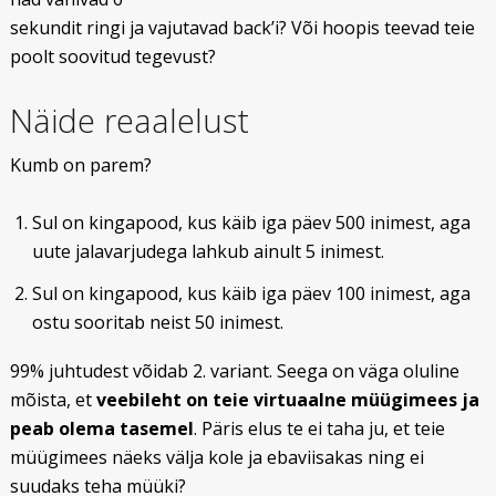
sekundit ringi ja vajutavad back’i? Või hoopis teevad teie
poolt soovitud tegevust?
Näide reaalelust
Kumb on parem?
Sul on kingapood, kus käib iga päev 500 inimest, aga
uute jalavarjudega lahkub ainult 5 inimest.
Sul on kingapood, kus käib iga päev 100 inimest, aga
ostu sooritab neist 50 inimest.
99% juhtudest võidab 2. variant. Seega on väga oluline
mõista, et
veebileht on teie virtuaalne müügimees ja
peab olema tasemel
. Päris elus te ei taha ju, et teie
müügimees näeks välja kole ja ebaviisakas ning ei
suudaks teha müüki?