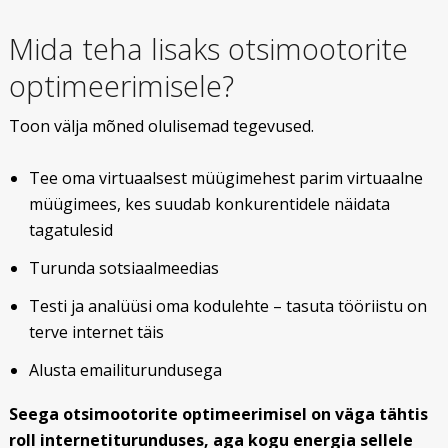
Mida teha lisaks otsimootorite
optimeerimisele?
Toon välja mõned olulisemad tegevused.
Tee oma virtuaalsest müügimehest parim virtuaalne
müügimees, kes suudab konkurentidele näidata
tagatulesid
Turunda sotsiaalmeedias
Testi ja analüüsi oma kodulehte – tasuta tööriistu on
terve internet täis
Alusta emailiturundusega
Seega otsimootorite optimeerimisel on väga tähtis
roll internetiturunduses, aga kogu energia sellele