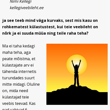
Nimi Kellegi
kellegiveebileht.ee
ja see teeb mind väga kurvaks, sest mis kasu on
rohkematest külastustest, kui teie veebileht on
nõrk ja ei suuda müüa ning teile raha teha?
Ma ei taha kedagi
maha teha, aga
peate mõistma, et
külastajate arv ei
tähenda internetis
turundades suurt
mitte midagi. Oluline
on, mida need
külastajad teie
veebis teevad. Kas
nad vahivad 6