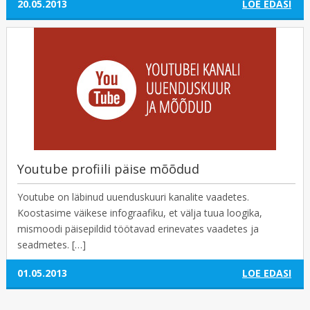
20.05.2013
LOE EDASI
Youtube profiili päise mõõdud
Youtube on läbinud uuenduskuuri kanalite vaadetes.
Koostasime väikese infograafiku, et välja tuua loogika,
mismoodi päisepildid töötavad erinevates vaadetes ja
seadmetes. […]
01.05.2013
LOE EDASI