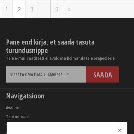
1
2
3
...
6
»
Pane end kirja, et saada tasuta
turundusnippe
Teie e-maili aadressi ei avaldata kolmandatele osapooltele
Navigatsioon
Avaleht
Tehtud tööd
Teenused
✕