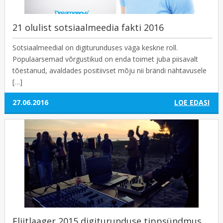
21 olulist sotsiaalmeedia fakti 2016
Sotsiaalmeedial on digiturunduses väga keskne roll.
Populaarsemad võrgustikud on enda toimet juba piisavalt
tõestanud, avaldades positiivset mõju nii brändi nähtavusele
[…]
27.06.2016
LOE EDASI
Eliitlaager 2015 digiturunduse tippsündmus