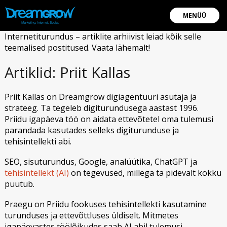
MENÜÜ
Internetiturundus – artiklite arhiivist leiad kõik selle
teemalised postitused. Vaata lähemalt!
Artiklid: Priit Kallas
Priit Kallas on Dreamgrow digiagentuuri asutaja ja
strateeg. Ta tegeleb digiturundusega aastast 1996.
Priidu igapäeva töö on aidata ettevõtetel oma tulemusi
parandada kasutades selleks digiturunduse ja
tehisintellekti abi.
SEO, sisuturundus, Google, analüütika, ChatGPT ja
tehisintellekt (AI)
on tegevused, millega ta pidevalt kokku
puutub.
Praegu on Priidu fookuses tehisintellekti kasutamine
turunduses ja ettevõttluses üldiselt. Mitmetes
igapäevastes töölõikudes saab AI abil tulemusi