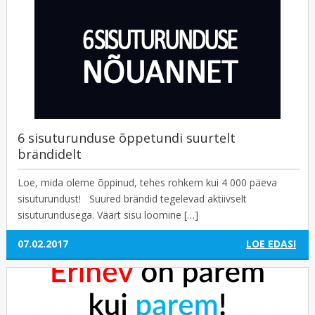
6 sisuturunduse õppetundi suurtelt
brändidelt
Loe, mida oleme õppinud, tehes rohkem kui 4 000 päeva
sisuturundust! Suured brändid tegelevad aktiivselt
sisuturundusega. Väärt sisu loomine […]
07.02.2017
LOE EDASI