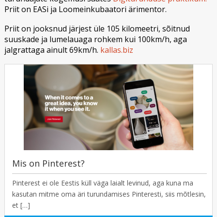
Priit on EASi ja Loomeinkubaatori ärimentor.
Priit on jooksnud järjest üle 105 kilomeetri, sõitnud
suuskade ja lumelauaga rohkem kui 100km/h, aga
jalgrattaga ainult 69km/h.
kallas.biz
Mis on Pinterest?
Pinterest ei ole Eestis küll väga laialt levinud, aga kuna ma
kasutan mitme oma äri turundamises Pinteresti, siis mõtlesin,
et […]