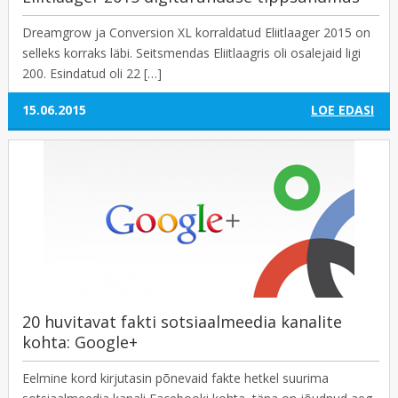
Dreamgrow ja Conversion XL korraldatud Eliitlaager 2015 on
selleks korraks läbi. Seitsmendas Eliitlaagris oli osalejaid ligi
200. Esindatud oli 22 […]
15.06.2015
LOE EDASI
20 huvitavat fakti sotsiaalmeedia kanalite
kohta: Google+
Eelmine kord kirjutasin põnevaid fakte hetkel suurima