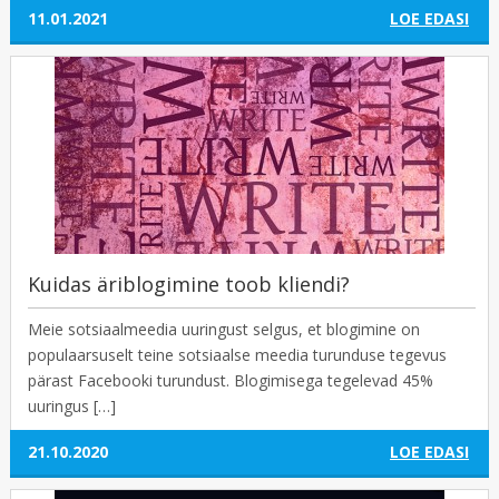
11.01.2021
LOE EDASI
Kuidas äriblogimine toob kliendi?
Meie sotsiaalmeedia uuringust selgus, et blogimine on
populaarsuselt teine sotsiaalse meedia turunduse tegevus
pärast Facebooki turundust. Blogimisega tegelevad 45%
uuringus […]
21.10.2020
LOE EDASI