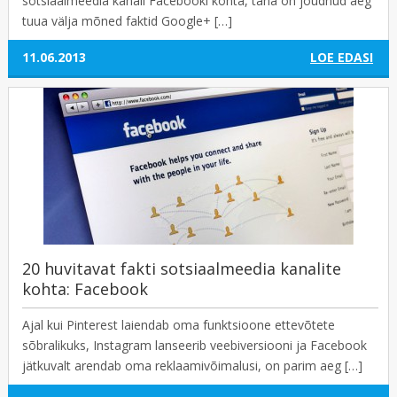
sotsiaalmeedia kanali Facebooki kohta, täna on jõudnud aeg
tuua välja mõned faktid Google+ […]
11.06.2013
LOE EDASI
20 huvitavat fakti sotsiaalmeedia kanalite
kohta: Facebook
Ajal kui Pinterest laiendab oma funktsioone ettevõtete
sõbralikuks, Instagram lanseerib veebiversiooni ja Facebook
jätkuvalt arendab oma reklaamivõimalusi, on parim aeg […]