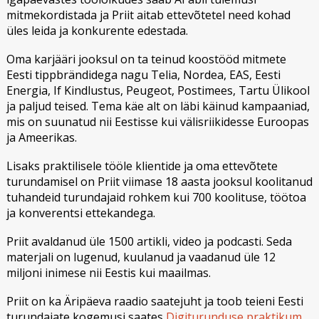
mitmekordistada ja Priit aitab ettevõtetel need kohad
üles leida ja konkurente edestada.
Oma karjääri jooksul on ta teinud koostööd mitmete
Eesti tippbrändidega nagu Telia, Nordea, EAS, Eesti
Energia, If Kindlustus, Peugeot, Postimees, Tartu Ülikool
ja paljud teised. Tema käe alt on läbi käinud kampaaniad,
mis on suunatud nii Eestisse kui välisriikidesse Euroopas
ja Ameerikas.
Lisaks praktilisele tööle klientide ja oma ettevõtete
turundamisel on Priit viimase 18 aasta jooksul koolitanud
tuhandeid turundajaid rohkem kui 700 koolituse, töötoa
ja konverentsi ettekandega.
Priit avaldanud üle 1500 artikli, video ja podcasti. Seda
materjali on lugenud, kuulanud ja vaadanud üle 12
miljoni inimese nii Eestis kui maailmas.
Priit on ka Äripäeva raadio saatejuht ja toob teieni Eesti
turundajate kogemusi saates
Digiturunduse praktikum.