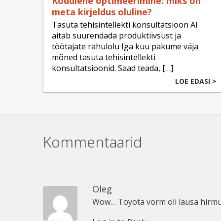
Kodulehe optimeerimine: miks on
meta kirjeldus oluline?
Tasuta tehisintellekti konsultatsioon AI
aitab suurendada produktiivsust ja
töötajate rahulolu Iga kuu pakume väja
mõned tasuta tehisintellekti
konsultatsioonid. Saad teada, […]
LOE EDASI >
Kommentaarid
Oleg
Wow… Toyota vorm oli lausa hirmu