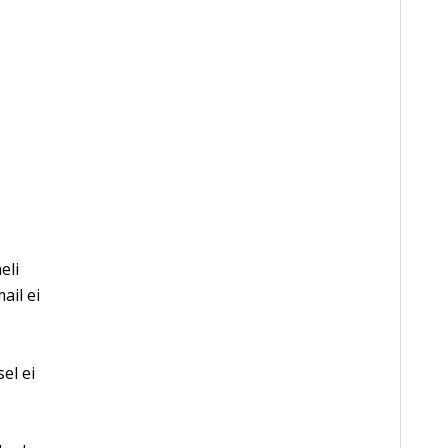
eli
ail ei
el ei