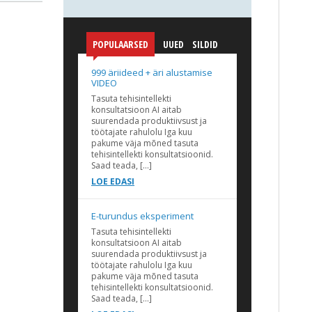
POPULAARSED
UUED
SILDID
999 äriideed + äri alustamise
VIDEO
Tasuta tehisintellekti
konsultatsioon AI aitab
suurendada produktiivsust ja
töötajate rahulolu Iga kuu
pakume väja mõned tasuta
tehisintellekti konsultatsioonid.
Saad teada, […]
LOE EDASI
E-turundus eksperiment
Tasuta tehisintellekti
konsultatsioon AI aitab
suurendada produktiivsust ja
töötajate rahulolu Iga kuu
pakume väja mõned tasuta
tehisintellekti konsultatsioonid.
Saad teada, […]