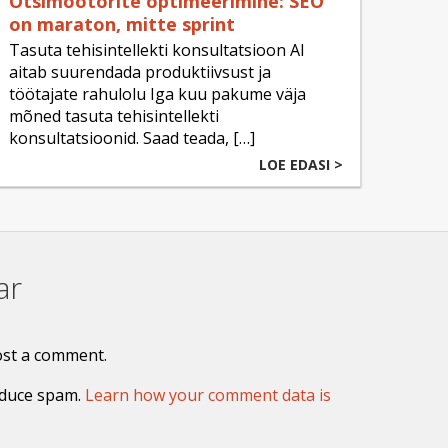
Otsimootorite optimeerimine: SEO
on maraton, mitte sprint
Tasuta tehisintellekti konsultatsioon AI
aitab suurendada produktiivsust ja
töötajate rahulolu Iga kuu pakume väja
mõned tasuta tehisintellekti
konsultatsioonid. Saad teada, […]
LOE EDASI >
ar
ost a comment.
educe spam.
Learn how your comment data is