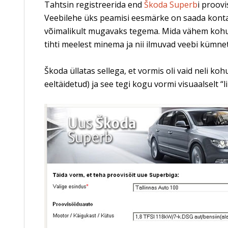
Tahtsin registreerida end
Škoda Superb
i proovi
Veebilehe üks peamisi eesmärke on saada konta
võimalikult mugavaks tegema. Mida vähem kohust
tihti meelest minema ja nii ilmuvad veebi kümnete
Škoda üllatas sellega, et vormis oli vaid neli koh
eeltäidetud) ja see tegi kogu vormi visuaalselt “li