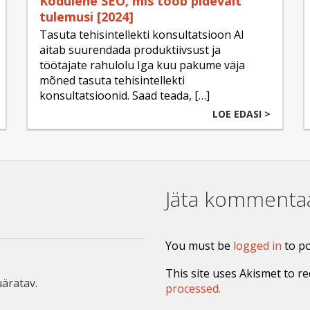
Kodulehe SEO, mis toob pidevalt
tulemusi [2024]
Tasuta tehisintellekti konsultatsioon AI
aitab suurendada produktiivsust ja
töötajate rahulolu Iga kuu pakume väja
mõned tasuta tehisintellekti
konsultatsioonid. Saad teada, […]
LOE EDASI >
Jäta kommenta
You must be
logged in
to p
This site uses Akismet to r
äratav.
processed.