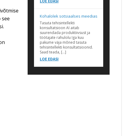
LOE EDASI
ivõtmise
Kohalolek sotsiaalses meedias
b see
Tasuta tehisintellekti
i.
konsultatsioon AI aitab
suurendada produktiivsust ja
töötajate rahulolu Iga kuu
 on
pakume väja mõned tasuta
tehisintellekti konsultatsioonid.
Saad teada, […]
LOE EDASI