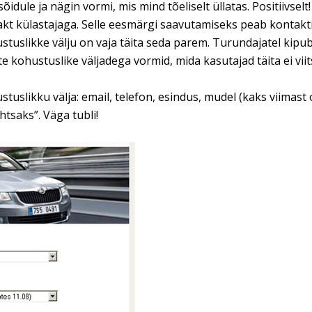
sõidule ja nägin vormi, mis mind tõeliselt üllatas. Positiivselt!
kt külastajaga. Selle eesmärgi saavutamiseks peab kontakt
uslikke välju on vaja täita seda parem. Turundajatel kipu
 kohustuslike väljadega vormid, mida kasutajad täita ei viits
ustuslikku välja: email, telefon, esindus, mudel (kaks viimast
htsaks”. Väga tubli!