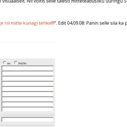
 visuaalselt. Nii võitis selle täiesti mitteteadusliku uuringu 
e nii mitte kunagi tehke!!!!
“. Edit 04.09.08: Panin selle siia ka 