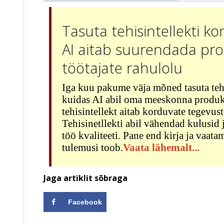
Tasuta tehisintellekti ko
AI aitab suurendada prod
töötajate rahulolu
Iga kuu pakume väja mõned tasuta tehi
kuidas AI abil oma meeskonna produkt
tehisintellekt aitab korduvate tegevu
Tehisinetllekti abil vähendad kulusid
töö kvaliteeti. Pane end kirja ja vaata
tulemusi toob.
Vaata lähemalt...
Jaga artiklit sõbraga
Facebook