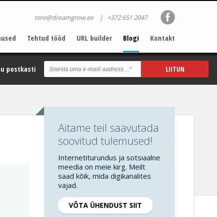
tere@dreamgrow.ee
|
+372 651 2047
nused
Tehtud tööd
URL builder
Blogi
Kontakt
u postkasti
Aitame teil saavutada
soovitud tulemused!
Internetiturundus ja sotsiaalne
meedia on meie kirg. Meilt
saad kõik, mida digikanalites
vajad.
VÕTA ÜHENDUST SIIT