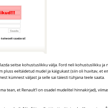
da seitse kohustuslikku välja. Ford neli kohustuslikku ja n
pluss eeltäidetud mudel ja käigukast (siin oli huvitav, et em
t kümnest väljast ja selle sai täiesti tühjana teele saata.
ma tean, et Renault’l on osadel mudelitel hinnakirjad), viimas