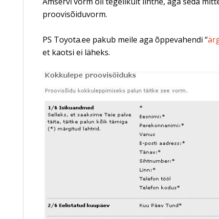
Amservi vorm oli tegelikult lihtne, aga seda mitte
proovisõiduvorm.
PS Toyota.ee pakub meile aga õppevahendi “
ärg
et kaotsi ei läheks.