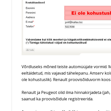
Võrdluseks mõned teiste automüüjate vormid. Maz
eeltäidetud, mis vajavad tähelepanu. Amserv kolm 
ole kohustuslik). Renault proovisõiduvorm koosnes
Renault ja Peugeot olid ilma hinnakirjadeta (jah, 
saanud ka proovisõidule registreerida.