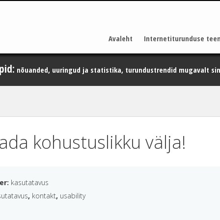
Avaleht
Internetiturunduse tee
pid:
nõuanded, uuringud ja statistika, turundustrendid mugavalt sin
ada kohustuslikku välja!
der:
kasutatavus
sutatavus
,
kontakt
,
usability