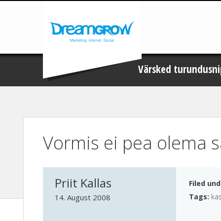
Värsked turundusni
Vormis ei pea olema s
Priit Kallas
Filed un
Tags:
ka
14. August 2008