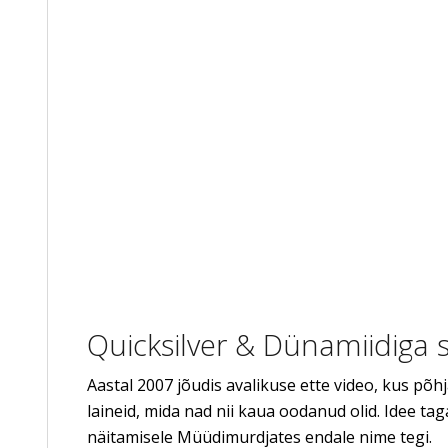
Quicksilver & Dünamiidiga 
Aastal 2007 jõudis avalikuse ette video, kus põhj
laineid, mida nad nii kaua oodanud olid. Idee taga
näitamisele Müüdimurdjates endale nime tegi.