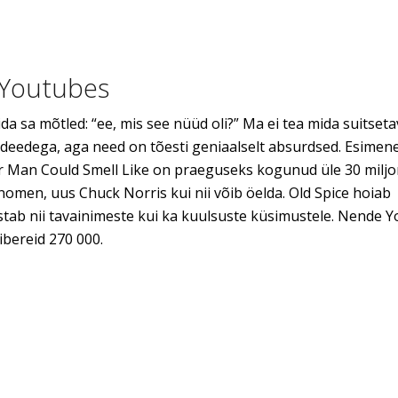
 Youtubes
a sa mõtled: “ee, mis see nüüd oli?” Ma ei tea mida suitset
te ideedega, aga need on tõesti geniaalselt absurdsed. Esimen
our Man Could Smell Like on praeguseks kogunud üle 30 miljo
enomen, uus Chuck Norris kui nii võib öelda. Old Spice hoiab
stab nii tavainimeste kui ka kuulsuste küsimustele. Nende 
ibereid 270 000.