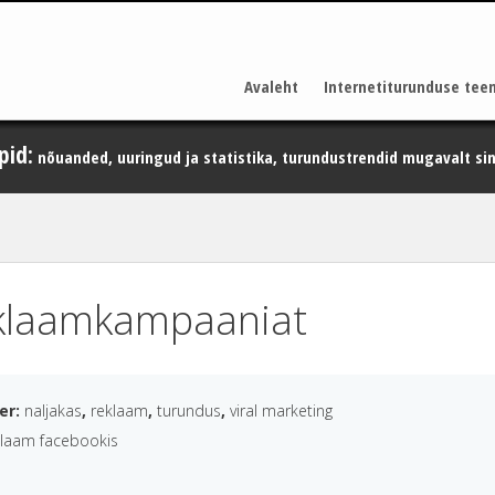
Avaleht
Internetiturunduse tee
pid:
nõuanded, uuringud ja statistika, turundustrendid mugavalt sin
reklaamkampaaniat
der:
naljakas
,
reklaam
,
turundus
,
viral marketing
klaam facebookis