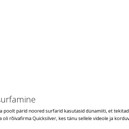
surfamine
a poolt pärid noored surfarid kasutasid dünamiiti, et tekita
 oli rõivafirma Quicksilver, kes tänu sellele videole ja kordu