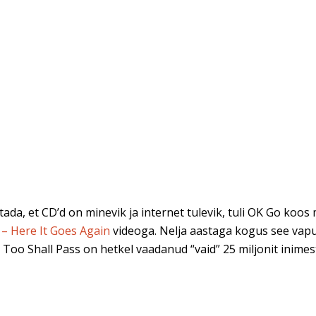
tada, et CD’d on minevik ja internet tulevik, tuli OK Go koo
– Here It Goes Again
videoga. Nelja aastaga kogus see vap
Too Shall Pass on hetkel vaadanud “vaid” 25 miljonit inimes