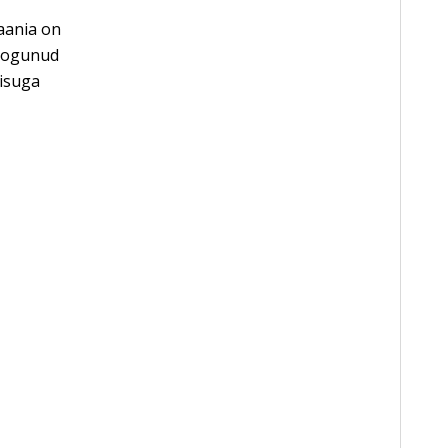
paania on
 kogunud
eisuga