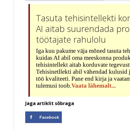
Tasuta tehisintellekti ko
AI aitab suurendada prod
töötajate rahulolu
Iga kuu pakume väja mõned tasuta tehi
kuidas AI abil oma meeskonna produkt
tehisintellekt aitab korduvate tegevu
Tehisinetllekti abil vähendad kulusid
töö kvaliteeti. Pane end kirja ja vaata
tulemusi toob.
Vaata lähemalt...
Jaga artiklit sõbraga
Facebook