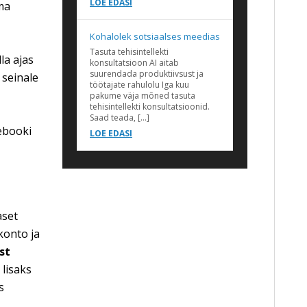
LOE EDASI
 ma
Kohalolek sotsiaalses meedias
Tasuta tehisintellekti
la ajas
konsultatsioon AI aitab
suurendada produktiivsust ja
 seinale
töötajate rahulolu Iga kuu
pakume väja mõned tasuta
tehisintellekti konsultatsioonid.
Saad teada, […]
ebooki
LOE EDASI
aset
konto ja
st
 lisaks
s