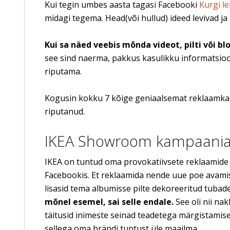
Kui tegin umbes aasta tagasi Facebooki
Kurgi l
midagi tegema. Head(või hullud) ideed levivad j
Kui sa näed veebis mõnda videot, pilti või b
see sind naerma, pakkus kasulikku informatsiooni 
riputama.
Kogusin kokku 7 kõige geniaalsemat reklaamkamp
riputanud.
IKEA Showroom kampaania
IKEA on tuntud oma provokatiivsete reklaamide 
Facebookis. Et reklaamida nende uue poe avamis
lisasid tema albumisse pilte dekoreeritud tubade
mõnel esemel, sai selle endale.
See oli nii nak
täitusid inimeste seinad teadetega märgistamises
sellega oma brändi tuntust üle maailma.