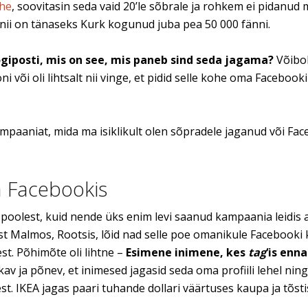
ehe
, soovitasin seda vaid 20’le sõbrale ja rohkem ei pidanud
a nii on tänaseks Kurk kogunud juba pea 50 000 fänni.
logiposti, mis on see, mis paneb sind seda jagama?
Võibol
või oli lihtsalt nii vinge, et pidid selle kohe oma Facebooki
aaniat, mida ma isiklikult olen sõpradele jaganud või Fac
 Facebookis
poolest, kuid nende üks enim levi saanud kampaania leidis 
t Malmos, Rootsis, lõid nad selle poe omanikule Facebooki 
st. Põhimõte oli lihtne –
Esimene inimene, kes
tag
‘is enna
kav ja põnev, et inimesed jagasid seda oma profiili lehel ning
t. IKEA jagas paari tuhande dollari väärtuses kaupa ja tõsti