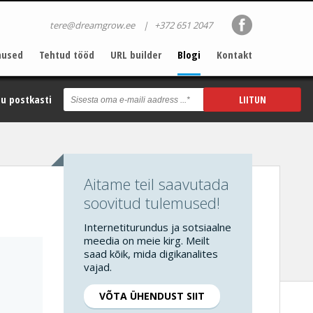
tere@dreamgrow.ee
|
+372 651 2047
nused
Tehtud tööd
URL builder
Blogi
Kontakt
u postkasti
Aitame teil saavutada
soovitud tulemused!
Internetiturundus ja sotsiaalne
meedia on meie kirg. Meilt
saad kõik, mida digikanalites
vajad.
VÕTA ÜHENDUST SIIT