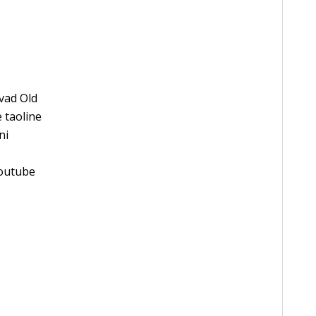
avad Old
e taoline
ni
Youtube