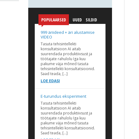
POPULAARSED
UUED
SILDID
999 äriideed + äri alustamise
VIDEO
Tasuta tehisintellekti
konsultatsioon AI aitab
suurendada produktiivsust ja
töötajate rahulolu Iga kuu
pakume väja mõned tasuta
tehisintellekti konsultatsioonid.
Saad teada, […]
LOE EDASI
E-turundus eksperiment
Tasuta tehisintellekti
konsultatsioon AI aitab
suurendada produktiivsust ja
töötajate rahulolu Iga kuu
pakume väja mõned tasuta
tehisintellekti konsultatsioonid.
Saad teada, […]