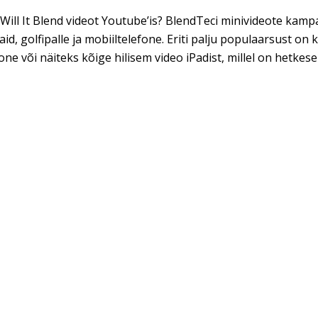
 Will It Blend videot Youtube’is? BlendTeci minivideote kam
id, golfipalle ja mobiiltelefone. Eriti palju populaarsust on
one või näiteks kõige hilisem video iPadist, millel on hetkes