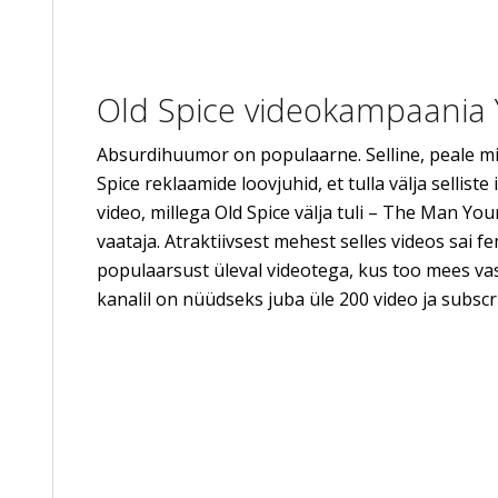
Old Spice videokampaania
Absurdihuumor on populaarne. Selline, peale mid
Spice reklaamide loovjuhid, et tulla välja sellis
video, millega Old Spice välja tuli – The Man Y
vaataja. Atraktiivsest mehest selles videos sai f
populaarsust üleval videotega, kus too mees va
kanalil on nüüdseks juba üle 200 video ja subscr