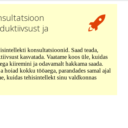
nsultatsioon
uktiivsust ja
sintellekti konsultatsioonid. Saad teada,
iivsust kasvatada. Vaatame koos üle, kuidas
stega kiiremini ja odavamalt hakkama saada.
 ja hoiad kokku tööaega, parandades samal ajal
me, kuidas tehisintellekt sinu valdkonnas