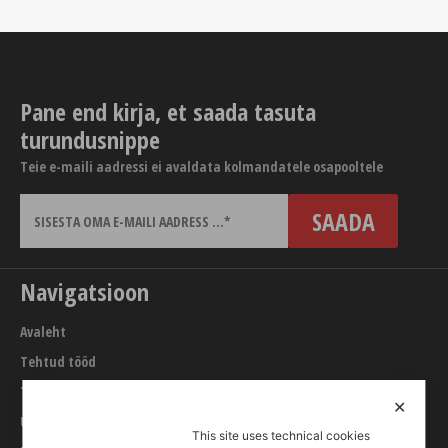
Pane end kirja, et saada tasuta
turundusnippe
Teie e-maili aadressi ei avaldata kolmandatele osapooltele
Navigatsioon
Avaleht
Tehtud tööd
Teenused
✕
URL builder
This site uses technical cookies