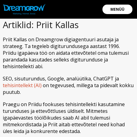
MENÜÜ
Artiklid: Priit Kallas
Priit Kallas on Dreamgrow digiagentuuri asutaja ja
strateeg. Ta tegeleb digiturundusega aastast 1996.
Priidu igapäeva töö on aidata ettevõtetel oma tulemusi
parandada kasutades selleks digiturunduse ja
tehisintellekti abi.
SEO, sisuturundus, Google, analüütika, ChatGPT ja
tehisintellekt (AI)
on tegevused, millega ta pidevalt kokku
puutub.
Praegu on Priidu fookuses tehisintellekti kasutamine
turunduses ja ettevõttluses üldiselt. Mitmetes
igapäevastes töölõikudes saab AI abil tulemusi
mitmekordistada ja Priit aitab ettevõtetel need kohad
üles leida ja konkurente edestada.