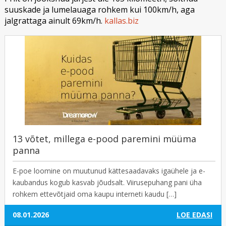
suuskade ja lumelauaga rohkem kui 100km/h, aga
jalgrattaga ainult 69km/h.
kallas.biz
13 võtet, millega e-pood paremini müüma
panna
E-poe loomine on muutunud kättesaadavaks igaühele ja e-
kaubandus kogub kasvab jõudsalt. Viirusepuhang pani üha
rohkem ettevõtjaid oma kaupu interneti kaudu […]
08.01.2026
LOE EDASI