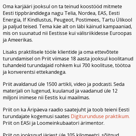
Oma karjääri jooksul on ta teinud koostööd mitmete
Eesti tippbrändidega nagu Telia, Nordea, EAS, Eesti
Energia, If Kindlustus, Peugeot, Postimees, Tartu Ülikool
ja paljud teised. Tema käe alt on läbi käinud kampaaniad,
mis on suunatud nii Eestisse kui välisriikidesse Euroopas
ja Ameerikas.
Lisaks praktilisele tööle klientide ja oma ettevõtete
turundamisel on Priit viimase 18 aasta jooksul koolitanud
tuhandeid turundajaid rohkem kui 700 koolituse, töötoa
ja konverentsi ettekandega.
Priit avaldanud üle 1500 artikli, video ja podcasti. Seda
materjali on lugenud, kuulanud ja vaadanud üle 12
miljoni inimese nii Eestis kui maailmas.
Priit on ka Äripäeva raadio saatejuht ja toob teieni Eesti
turundajate kogemusi saates
Digiturunduse praktikum.
Priit on EASi ja Loomeinkubaatori ärimentor.
Priit on jooksnud järjest üle 105 kilomeetri, sõitnud